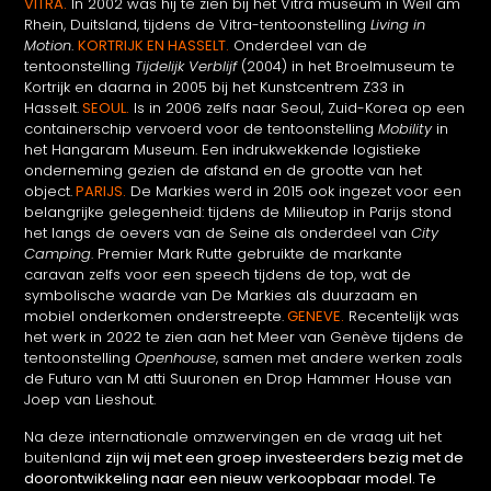
VITRA.
In 2002 was hij te zien bij het Vitra museum in Weil am
Rhein, Duitsland, tijdens de Vitra-tentoonstelling
Living in
Motion
.
KORTRIJK EN HASSELT.
Onderdeel van de
tentoonstelling
Tijdelijk Verblijf
(2004) in het Broelmuseum te
Kortrijk en daarna in 2005 bij het Kunstcentrem Z33 in
Hasselt.
SEOUL.
Is in 2006 zelfs naar Seoul, Zuid-Korea op een
containerschip vervoerd voor de tentoonstelling
Mobility
in
het Hangaram Museum. Een indrukwekkende logistieke
onderneming gezien de afstand en de grootte van het
object.
PARIJS.
De Markies werd in 2015 ook ingezet voor een
belangrijke gelegenheid: tijdens de Milieutop in Parijs stond
het langs de oevers van de Seine als onderdeel van
City
Camping
. Premier Mark Rutte gebruikte de markante
caravan zelfs voor een speech tijdens de top, wat de
symbolische waarde van De Markies als duurzaam en
mobiel onderkomen onderstreepte.
GENEVE.
Recentelijk was
het werk in 2022 te zien aan het Meer van Genève tijdens de
tentoonstelling
Openhouse
, samen met andere werken zoals
de Futuro van M atti Suuronen en Drop Hammer House van
Joep van Lieshout.
Na deze internationale omzwervingen en de vraag uit het
buitenland
zijn wij met een groep investeerders bezig met de
doorontwikkeling naar een nieuw verkoopbaar model. Te