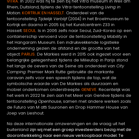
VITRA.
In 2002 was hij te zien bij het Vitra museum in Weil am
Rhein, Duitsland, tijdens de Vitra-tentoonstelling
Living in
Motion
.
KORTRIJK EN HASSELT.
Onderdeel van de
tentoonstelling
Tijdelijk Verblijf
(2004) in het Broelmuseum te
Kortrijk en daarna in 2005 bij het Kunstcentrem Z33 in
Hasselt.
SEOUL.
Is in 2006 zelfs naar Seoul, Zuid-Korea op een
containerschip vervoerd voor de tentoonstelling
Mobility
in
het Hangaram Museum. Een indrukwekkende logistieke
onderneming gezien de afstand en de grootte van het
object.
PARIJS.
De Markies werd in 2015 ook ingezet voor een
belangrijke gelegenheid: tijdens de Milieutop in Parijs stond
het langs de oevers van de Seine als onderdeel van
City
Camping
. Premier Mark Rutte gebruikte de markante
caravan zelfs voor een speech tijdens de top, wat de
symbolische waarde van De Markies als duurzaam en
mobiel onderkomen onderstreepte.
GENEVE.
Recentelijk was
het werk in 2022 te zien aan het Meer van Genève tijdens de
tentoonstelling
Openhouse
, samen met andere werken zoals
de Futuro van M atti Suuronen en Drop Hammer House van
Joep van Lieshout.
Na deze internationale omzwervingen en de vraag uit het
buitenland
zijn wij met een groep investeerders bezig met de
doorontwikkeling naar een nieuw verkoopbaar model. Te