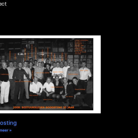
act
osting
meer »